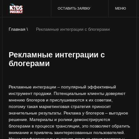
ОСТАВИТЬ ЗАЯВКУ
МЕНЮ
Главная \
Рекламные интеграции с блогерами
Рекламные интеграции с
блогерами
Рекламные интеграции – популярный эффективный
инструмент продажи. Потенциальные клиенты доверяют
мнению блогеров и прислушиваются к их советам,
поэтому такая маркетинговая стратегия приносит
значительные результаты. Реклама у блогеров – выгодное
решение. Материалы и ролики демонстрируются
блогерами в процессе трансляции, это позволяет обратить
внимание и привлечь заинтересованных пользователей.
Наши профессионалы выяснят, сколько стоит реклама у
блогера, подберут подходящее предложение, выберут
площадку, сформируют материал, договорятся о
сотрудничестве. Наша команда организует эффективное
размещение рекламы у блогеров. Мы анализируем
важнейшие критерии с целью сделать рекламную
интеграцию продуманной и результативной. Покупая
рекламу у блогера, мы учитываем специфику целевой
аудитории и увеличиваем количество просмотров в