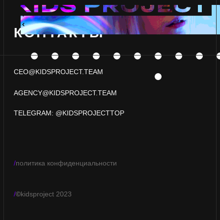
/
©
kidsproject 2023
ООО «ИРИС-ПРЕСС», ИНН:7713728613,
ОГРН:1117746388264